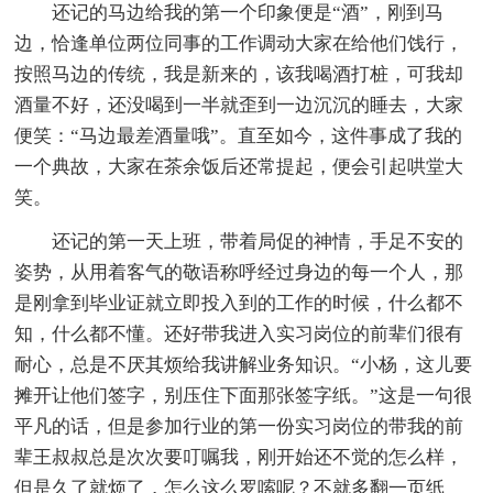
还记的马边给我的第一个印象便是“酒”，刚到马
边，恰逢单位两位同事的工作调动大家在给他们饯行，
按照马边的传统，我是新来的，该我喝酒打桩，可我却
酒量不好，还没喝到一半就歪到一边沉沉的睡去，大家
便笑：“马边最差酒量哦”。直至如今，这件事成了我的
一个典故，大家在茶余饭后还常提起，便会引起哄堂大
笑。
还记的第一天上班，带着局促的神情，手足不安的
姿势，从用着客气的敬语称呼经过身边的每一个人，那
是刚拿到毕业证就立即投入到的工作的时候，什么都不
知，什么都不懂。还好带我进入实习岗位的前辈们很有
耐心，总是不厌其烦给我讲解业务知识。“小杨，这儿要
摊开让他们签字，别压住下面那张签字纸。”这是一句很
平凡的话，但是参加行业的第一份实习岗位的带我的前
辈王叔叔总是次次要叮嘱我，刚开始还不觉的怎么样，
但是久了就烦了，怎么这么罗嗦呢？不就多翻一页纸