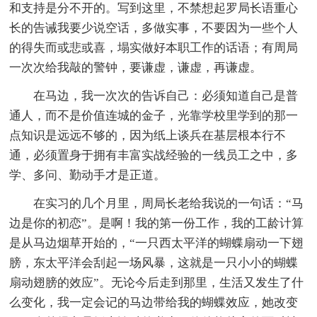
和支持是分不开的。写到这里，不禁想起罗局长语重心
长的告诫我要少说空话，多做实事，不要因为一些个人
的得失而或悲或喜，塌实做好本职工作的话语；有周局
一次次给我敲的警钟，要谦虚，谦虚，再谦虚。
在马边，我一次次的告诉自己：必须知道自己是普
通人，而不是价值连城的金子，光靠学校里学到的那一
点知识是远远不够的，因为纸上谈兵在基层根本行不
通，必须置身于拥有丰富实战经验的一线员工之中，多
学、多问、勤动手才是正道。
在实习的几个月里，周局长老给我说的一句话：“马
边是你的初恋”。是啊！我的第一份工作，我的工龄计算
是从马边烟草开始的，“一只西太平洋的蝴蝶扇动一下翅
膀，东太平洋会刮起一场风暴，这就是一只小小的蝴蝶
扇动翅膀的效应”。无论今后走到那里，生活又发生了什
么变化，我一定会记的马边带给我的蝴蝶效应，她改变