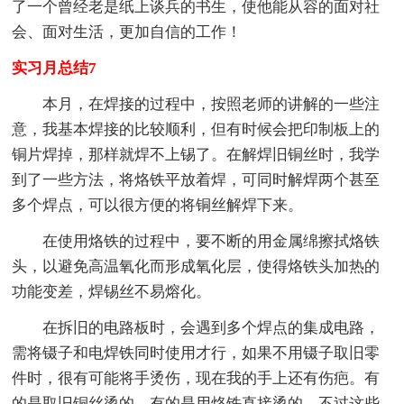
了一个曾经老是纸上谈兵的书生，使他能从容的面对社
会、面对生活，更加自信的工作！
实习月总结7
本月，在焊接的过程中，按照老师的讲解的一些注
意，我基本焊接的比较顺利，但有时候会把印制板上的
铜片焊掉，那样就焊不上锡了。在解焊旧铜丝时，我学
到了一些方法，将烙铁平放着焊，可同时解焊两个甚至
多个焊点，可以很方便的将铜丝解焊下来。
在使用烙铁的过程中，要不断的用金属绵擦拭烙铁
头，以避免高温氧化而形成氧化层，使得烙铁头加热的
功能变差，焊锡丝不易熔化。
在拆旧的电路板时，会遇到多个焊点的集成电路，
需将镊子和电焊铁同时使用才行，如果不用镊子取旧零
件时，很有可能将手烫伤，现在我的手上还有伤疤。有
的是取旧铜丝烫的，有的是用烙铁直接烫的，不过这些