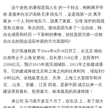
这个炎热 的暑假是我人生 的一个转点，刚刚离开学
校 直接奔向京沪高铁天津 段实习 ，这是我第一次 离开
家乡 一个人 到外地实习，脱离了家庭、父母 保护的我感
觉有点激动、有点担忧。激动是因为多了一点自由，独
自去感受和经历 一下新鲜的事物，担忧是因为第一次独
自出去的我会适应外面的方方面面吗?
京沪高速铁路 于20xx年4月18日开工，从北京 南站
出发终止于上海 虹桥站，总长度1318公里，总投资约
2209亿元。预计2015年底完成铺轨，2012年之前建成通
车。它的建成将使北京和上海之间的往来时间 ，缩短到5
小时以内。全线纵贯北京、天津、上海三大直辖市和河
北 、山东 、安徽 、江苏 四省。是新中国 成立以来一次
建设里程最长、投资最大、标准最高的高速铁路！
来公司 实习差不多五个月了，在生活 上，有了很大
的改变，从以前懒散松懈的学习 到现在紧张刺激的工作