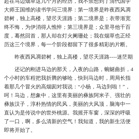
起在马边烟草这几个月的经历，我不禁想到了清代国学
大师王国维的读书学问三境界：第一境界是昨夜西风凋
碧树，独上高楼，望尽天涯路；第二境界是；衣带渐宽
终不悔，为伊消得人憔悴；第三境界是；众里寻他千百
度，蓦然回首，那人却在灯火阑珊处；我在烟草也正经
历这三个境界，每一个阶段都留下了很多精彩的片断。
昨夜西风凋碧树，独上高楼，望尽天涯路----迷茫期
还记的刚进马边的那天，入夜的山路，蜿蜒曲折，4
个小时的车程把我折腾的够呛，快到马边时，周局长指
着那几个冒火的高烟囱对我说：“小杨，马边到啦！”，
呵！马边，想象中，这里有美丽的彝族阿米子、强壮的
彝族汉子，淳朴热情的民风，美丽的大风顶，脑海中一
直认为是传说中的世外桃源。我摇开车窗，深深的呼吸
了一口，啊，多么清新的空气！我知道，我的新生活便
即将开始了。