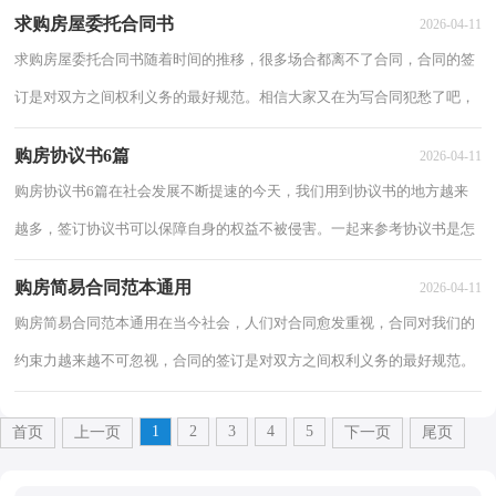
吗，写合同可是有方法的哦，下面是小编精心...
求购房屋委托合同书
2026-04-11
求购房屋委托合同书随着时间的推移，很多场合都离不了合同，合同的签
订是对双方之间权利义务的最好规范。相信大家又在为写合同犯愁了吧，
下面是小编整理的求购房屋委托合同书，供大...
购房协议书6篇
2026-04-11
购房协议书6篇在社会发展不断提速的今天，我们用到协议书的地方越来
越多，签订协议书可以保障自身的权益不被侵害。一起来参考协议书是怎
么写的吧，下面是小编帮大家整理的购房协...
购房简易合同范本通用
2026-04-11
购房简易合同范本通用在当今社会，人们对合同愈发重视，合同对我们的
约束力越来越不可忽视，合同的签订是对双方之间权利义务的最好规范。
那么我们拟定合同的时候需要注意什么问题...
1
2
3
4
5
首页
上一页
下一页
尾页