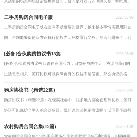
来越多的场景和场合需要用到合同，合同是对双方的保障又是一种约束。
你知道合同的主要内容是什么吗？以下是小...
二手房购房合同电子版
2026-05-06
二手房购房合同电子版在当今不断发展的世界，越来越多事情需要用到合
同，合同能够促使双方正确行使权力，严格履行义务。那么问题来了，到
底应如何拟定合同呢？下面是小编精心整理的二...
[必备]合伙购房协议书15篇
2026-05-06
[必备]合伙购房协议书15篇在充满活力，日益开放的今天，协议与我们的
生活息息相关，签订协议可以保障自身的权益不被侵害。那么协议的格
式，你掌握了吗下面是小编精心整理的合伙购房...
购房协议书（精选22篇）
2026-05-06
购房协议书（精选22篇）在现实社会中，很多地方都会使用到协议，签订
协议可以保护当事人的合法权益。我们该怎么拟定协议呢？以下是小编帮
大家整理的购房协议书，欢迎大家借鉴与参考，希望...
农村购房合同合集(15篇)
2026-04-20
农村购房合同合集(15篇)现今很多公民的维权意识在不断增强，合同的用