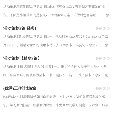
活动策划精选[8篇]活动策划 篇1正所谓有备无患，有策划才有充足的准
备。下面是小编带来的是服装vip活动策划方案，希望对您有帮助。一、活
动目的春节是中华民族的传统节日，象征着...
活动策划3篇[经典]
2026-08-05
活动策划3篇[经典]活动策划 篇1一、活动时间xxxx年12月9日至xxxx年12
月25日二、活动对象农行信用卡持卡人（商务卡、准贷记卡除外）三、活
动内容xxxx年12月9日至xxxx年12月25日，...
活动策划【精华3篇】
2026-08-05
活动策划【精华3篇】活动策划 篇1一.组织：将全体人员平均人员分为两
组，各自命名，两队各设队长一名，副队长一名：一队：队长：李阳，副
队长：彭梦寒后勤：刘双，陈丽莎二队：队长：曾荷花，副队长：龚伯...
(优秀)工作计划6篇
2026-08-04
(优秀)工作计划6篇日子如同白驹过隙，不经意间，我们又将接触新的知
识，学习新的技能，积累新的经验，来为今后的学习制定一份计划。那么