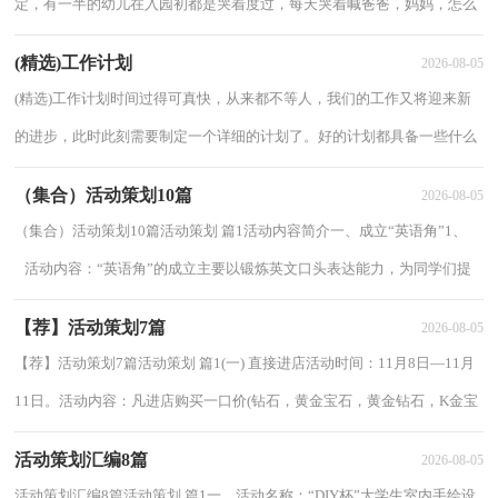
定，有一半的幼儿在入园初都是哭着度过，每天哭着喊爸爸，妈妈，怎么
劝都不好用，为了让幼儿尽快地适应幼儿园的生活，对...
(精选)工作计划
2026-08-05
(精选)工作计划时间过得可真快，从来都不等人，我们的工作又将迎来新
的进步，此时此刻需要制定一个详细的计划了。好的计划都具备一些什么
特点呢？下面是小编为大家收集的工作计划5...
（集合）活动策划10篇
2026-08-05
（集合）活动策划10篇活动策划 篇1活动内容简介一、成立“英语角”1、
活动内容：“英语角”的成立主要以锻炼英文口头表达能力，为同学们提
供良好的英语沟通环境为目的，通过同学...
【荐】活动策划7篇
2026-08-05
【荐】活动策划7篇活动策划 篇1(一) 直接进店活动时间：11月8日—11月
11日。活动内容：凡进店购买一口价(钻石，黄金宝石，黄金钻石，K金宝
石，金镶玉，K金)珠宝类产品的顾客享有，一件8.8折...
活动策划汇编8篇
2026-08-05
活动策划汇编8篇活动策划 篇1一、活动名称：“DIY杯”大学生室内手绘设