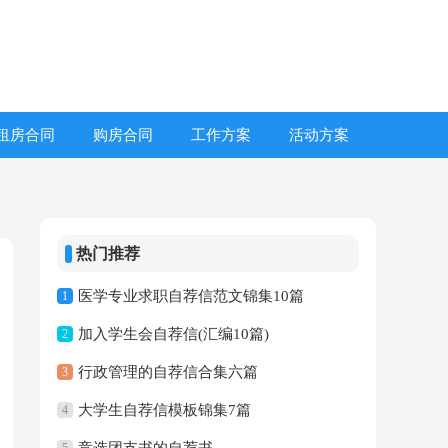
租房合同
购房合同
工作方案
活动方案
热门推荐
医学专业求职自荐信范文锦集10篇
1
加入学生会自荐信(汇编10篇)
2
行政管理的自荐信合集六篇
3
大学生自荐信模板锦集7篇
4
竞选团支书的自荐书
5