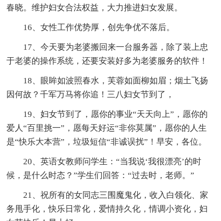
春晓。维护妇女合法权益，大力推进妇女发展。
16、女性工作优势厚，创先争优不落后。
17、今天要为老婆搬回来一台服务器，除了装上忠
于老婆的操作系统，还要安装好多为老婆服务的软件！
18、眼眸如波照春水，芙蓉如面柳如眉；烟土飞扬
因何故？千军万马将你追！三八妇女节到了，
19、妇女节到了，愿你的事业“天天向上”，愿你的
爱人“百里挑一”，愿每天好运“非你莫属”，愿你的人生
是“快乐大本营”，垃圾短信“非诚误扰”！早安，各位。
20、英语女教师问学生：“当我说‘我很漂亮’的时
候，是什么时态？”学生们回答：“过去时，老师。”
21、祝所有的女同志三围魔鬼化，收入白领化、家
务甩手化，快乐日常化，爱情持久化，情调小资化，妇