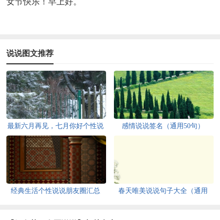
女节快乐！早上好。
说说图文推荐
最新六月再见，七月你好个性说
感情说说签名（通用50句）
说句子大全（精选80句）
经典生活个性说说朋友圈汇总
春天唯美说说句子大全（通用
（通用50句）
100句）