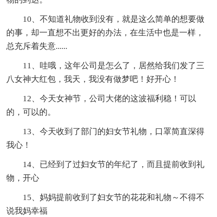
10、不知道礼物收到没有，就是这么简单的想要做
的事，却一直想不出更好的办法，在生活中也是一样，
总充斥着失意......
11、哇哦，这年公司是怎么了，居然给我们发了三
八女神大红包，我天，我没有做梦吧！好开心！
12、今天女神节，公司大佬的这波福利稳！可以
的，可以的。
13、今天收到了部门的妇女节礼物，口罩简直深得
我心！
14、已经到了过妇女节的年纪了，而且提前收到礼
物，开心
15、妈妈提前收到了妇女节的花花和礼物～不得不
说我妈幸福