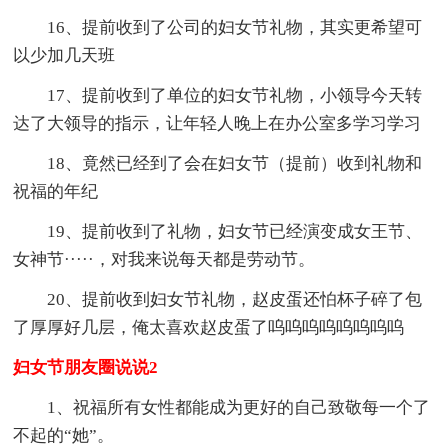
16、提前收到了公司的妇女节礼物，其实更希望可
以少加几天班
17、提前收到了单位的妇女节礼物，小领导今天转
达了大领导的指示，让年轻人晚上在办公室多学习学习
18、竟然已经到了会在妇女节（提前）收到礼物和
祝福的年纪
19、提前收到了礼物，妇女节已经演变成女王节、
女神节·····，对我来说每天都是劳动节。
20、提前收到妇女节礼物，赵皮蛋还怕杯子碎了包
了厚厚好几层，俺太喜欢赵皮蛋了呜呜呜呜呜呜呜呜
妇女节朋友圈说说2
1、祝福所有女性都能成为更好的自己致敬每一个了
不起的“她”。