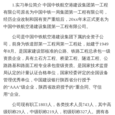
1.实习单位简介 中国中铁航空港建设集团第一工程
有限公司原名为中国中铁一局集团第一工程有限公司，
经历企业改制和国有资产重组后，20xx年末正式更名为
中国中铁航空港建设集团第一工程有限公司。
公司是中国中铁航空港建设集团下属的全资子公
司，前身为铁道部第一工程局第一工程处，始建于1949
年8月。是国家建设部核准的公路、铁路工程总承包一级
资质企业，具有土石方工程、桥梁工程、隧道工程、公
路路基和路面工程专业承包壹级资质。是国家技术监督
局认定的计量认证合格单位，国家经委评定的全国设备
管理优秀单位，中国建设银行陕西省分行授予
的“AAA”级企业，陕西省政府授予的“重合同、守信
用”企业。
公司现有职工1803人，各类技术人员743人，其中高
级职称29人，中级职称219人，初级职称327人。拥有各