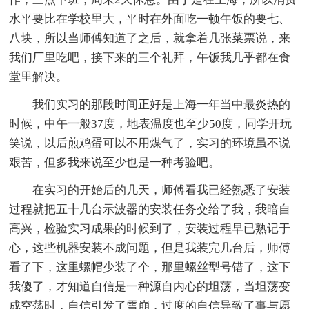
水平要比在学校里大，平时在外面吃一顿午饭的要七、
八块，所以当师傅知道了之后，就拿着几张菜票说，来
我们厂里吃吧，接下来的三个礼拜，午饭我几乎都在食
堂里解决。
我们实习的那段时间正好是上海一年当中最炎热的
时候，中午一般37度，地表温度也至少50度，同学开玩
笑说，以后煎鸡蛋可以不用煤气了，实习的环境虽不说
艰苦，但多我来说至少也是一种考验吧。
在实习的开始后的几天，师傅看我已经熟悉了安装
过程就把五十几台示波器的安装任务交给了我，我暗自
高兴，检验实习成果的时候到了，安装过程早已熟记于
心，这些机器安装不成问题，但是我装完几台后，师傅
看了下，这里螺帽少装了个，那里螺丝型号错了，这下
我傻了，才知道自信是一种源自内心的坦荡，当坦荡变
成空荡时，自信引发了雪崩，过度的自信导致了事与愿