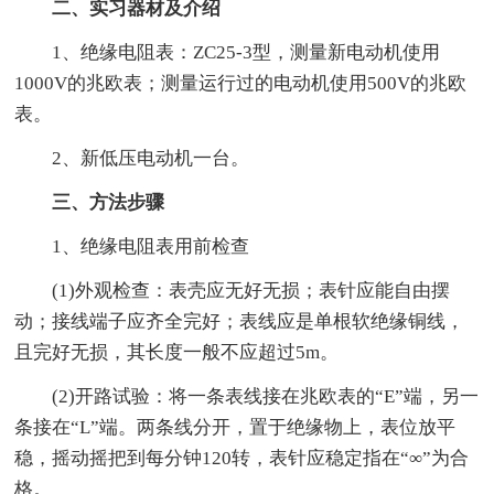
二、实习器材及介绍
1、绝缘电阻表：ZC25-3型，测量新电动机使用
1000V的兆欧表；测量运行过的电动机使用500V的兆欧
表。
2、新低压电动机一台。
三、方法步骤
1、绝缘电阻表用前检查
(1)外观检查：表壳应无好无损；表针应能自由摆
动；接线端子应齐全完好；表线应是单根软绝缘铜线，
且完好无损，其长度一般不应超过5m。
(2)开路试验：将一条表线接在兆欧表的“E”端，另一
条接在“L”端。两条线分开，置于绝缘物上，表位放平
稳，摇动摇把到每分钟120转，表针应稳定指在“∞”为合
格。