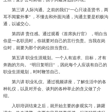
第三讲 人际沟通。之前的我们“一心只读圣贤书，两
耳不闻窗外事” ，不懂去和外面沟通，沟通主要是积极沟
通，以诚交心。
第四讲 责任感。通过观看《首席执行官》 ，明白当
你是一名职员时，你就要对自己的言行负责。当我在岗
位时，就要为那个的岗位担当责任。
第五讲 职业生涯规划。一个人有追求、目标，才有
奔跑的方向。 “明日复明日” ，因此每个人应该有自己的
职业生涯规划，时时鞭笞自己。
第六讲 职业礼仪。通过视频讲座，了解生活中的各
种礼仪，以及对开会、谈判的各种举止的含义做了介
绍。
入职培训结束之后，就开始主要的参观实习，踌躇