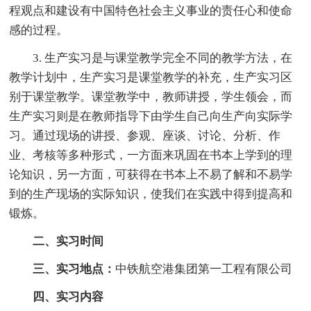
程观点和建设有中国特色社会主义事业的责任心和使命
感的过程。
3. 生产实习是与课堂教学完全不同的教学方法，在
教学计划中，生产实习是课堂教学的补充，生产实习区
别于课堂教学。课堂教学中，教师讲授，学生领会，而
生产实习则是在教师指导下由学生自己向生产向实际学
习。通过现场的讲授、参观、座谈、讨论、分析、作
业、考核等多种形式，一方面来巩固在书本上学到的理
论知识，另一方面，可获得在书本上不易了解和不易学
到的生产现场的实际知识，使我们在实践中得到提高和
锻炼。
二、实习时间
三、实习地点：
中铁航空港集团第一工程有限公司
四、实习内容