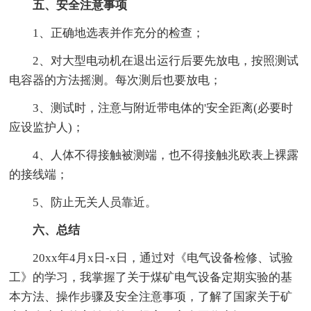
五、安全注意事项
1、正确地选表并作充分的检查；
2、对大型电动机在退出运行后要先放电，按照测试
电容器的方法摇测。每次测后也要放电；
3、测试时，注意与附近带电体的'安全距离(必要时
应设监护人)；
4、人体不得接触被测端，也不得接触兆欧表上裸露
的接线端；
5、防止无关人员靠近。
六、总结
20xx年4月x日-x日，通过对《电气设备检修、试验
工》的学习，我掌握了关于煤矿电气设备定期实验的基
本方法、操作步骤及安全注意事项，了解了国家关于矿