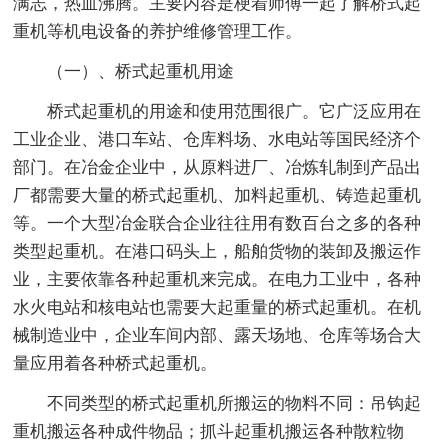
满志，热血沸腾。主要内容是梗着师傅一起了解桥式起
重机等机电设备的养护维修管理工作。
（一）、桥式起重机用途
桥式起重机的用途和使用范围很广。它广泛应用在
工业企业、港口车站、仓库料场、水电站等国民经济个
部门。在冶金企业中，从原料进厂、冶炼轧制到产品出
厂都需要大量的桥式起重机、加料起重机、铸造起重机
等。一个大型冶金联合企业往往用有数百台之多的各种
类型起重机。在港口码头上，船舶货物的装卸及搬运作
业，主要依靠各种起重机来完成。在电力工业中，各种
水火电站和核电站也需要大起重量的桥式起重机。在机
械制造业中，企业车间内部、露天场地、仓库等场合大
量应用着各种桥式起重机。
不同类型的桥式起重机所搬运的物料不同：吊钩起
重机搬运各种成件物品；抓斗起重机搬运各种散粒物