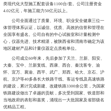
类现代化大型施工配套设备1100台/套。公司注册资金
4.02亿元，年施工能力50亿元以上。
公司全面通过了质量、环境、职业安全健康三位一
体管理体系认证，以诚信、优质、高效的信誉和管理在
全国享有盛名。公司自有的中心试验室和计量检测中
心，仪器先进、技术精湛，被陕西省和渭南市确定为该
地区建材产品和计量仪器定点质检单位。
公司成立60年来，先后参加了天兰、兰新、阳安、
大秦、宝中、兰新复线、西康、西合、秦沈客专、渝
怀、宜万、襄渝、西平、武广、郑西、哈大、京石、沪
杭、京沪等40多条长大铁路干线、客运专线及高速铁路
的建设，累计完成新建、改建铁路3300余公里，为国家
铁路建设做出了卓越的贡献，多次受到国家、铁道部和
当地政府的表彰和嘉奖，涌现出一大批国家及省部级名
优精品工程。