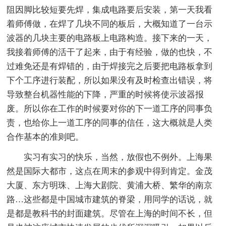
阻因脚比较短要先焊，集成电路要后安装，第一天我看
着师傅做，在焊了几块不同的板后，大概知道了一台示
波器的几块主要的电路板上电路构造。接下来的一天，
我接着师傅的活干了起来，由于有经验，做的也快，不
过难免还是有焊错的，由于焊接完之后要把电路板拿到
下个工序进行装配，所以如果没有及时检查出错误，将
导致整台机器性能的下降，严重的时候将使示波器报
废。所以你在工作的时候要对你的下一道工序的同事负
责，也给你上一道工序的同事的信任，这大概就是人类
合作基本的准则吧。
实习有实习的快乐，当然，放假也不例外。上海果
然是国际大都市，这点在周末的参观中得到肯定。金茂
大厦、东方明珠、上海大剧院、黄浦大桥、繁华的南京
路…这些都是中国城市建筑的脊梁，用同学的话说，就
是都是教科书的封面建筑。尽管在上海的时间不长，但