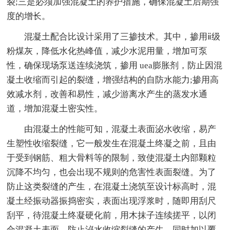
裂;三是必须加强混凝土的养护措施，确保混凝土后期强
度的增长。
混凝土配合比设计采用了三掺技术。其中，掺用ⅱ级
粉煤灰，降低水化热峰值，减少水泥用量，增加可泵
性，确保现场泵送连续浇筑，掺用 uea膨胀剂，防止因混
凝土收缩而引起的裂缝，增强结构的自防水能力;掺用高
效减水剂，改善和易性，减少游离水产生的蒸发水通
道，增加混凝土密实性。
由混凝土的性能可知，混凝土表面泌水收缩，易产
生塑性收缩裂缝，它一般发生在混凝土终凝之前，且由
于受到钢筋、粗大骨料等的限制，致使混凝土内部颗粒
沉降不均匀，也会出现不规则的危害性表面裂缝。为了
防止这类裂缝的产生，在混凝土浇筑至设计标高时，混
凝土经振动器振捣密实，表面出现浮浆时，随即用刮尺
刮平，待混凝土终凝硬化前，用木抹子连续搓平，以闭
合混凝土表面，防止泌水收缩裂缝的产生，同时加以覆