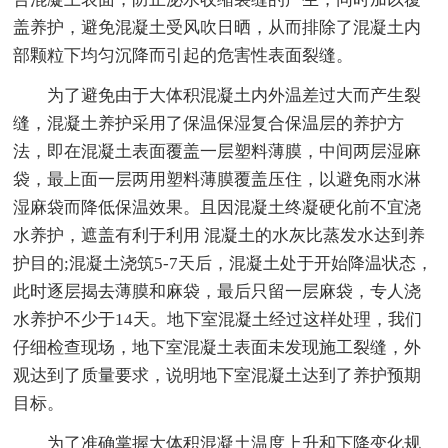
盖养护，避免混凝土受风吹日晒，从而排除了混凝土内
部颗粒下均匀沉降而引起的危害性表面裂缝。
为了避免由于大体积混凝土内外温差过大而产生裂
缝，混凝土养护采用了保温保湿复合保温层的养护方
法，即在混凝土表面覆盖一层塑料薄膜，中间两层湿麻
袋，最上面一层两用塑料薄膜覆盖压住，以避免雨水淋
湿麻袋而降低保温效果。且因混凝土终凝硬化前不宜浇
水养护，遮盖有利于利用 混凝土的水灰比蒸发水达到养
护目的;混凝土浇筑5-7天后，混凝土处于开始降温状态，
此时逐层揭去薄膜和麻袋，最后只留一层麻袋，专人浇
水养护不少于14天。地下室混凝土经过这样处理，我们
仔细检查现场，地下室混凝土表面未发现施工裂缝，外
观达到了质量要求，说明地下室混凝土达到了养护预期
目标。
为了准确掌握大体积混凝土温度上升和下降变化规