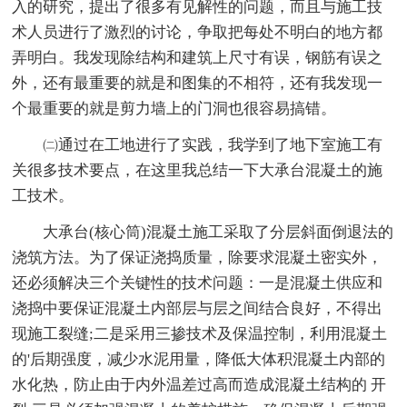
入的研究，提出了很多有见解性的问题，而且与施工技
术人员进行了激烈的讨论，争取把每处不明白的地方都
弄明白。我发现除结构和建筑上尺寸有误，钢筋有误之
外，还有最重要的就是和图集的不相符，还有我发现一
个最重要的就是剪力墙上的门洞也很容易搞错。
㈡通过在工地进行了实践，我学到了地下室施工有
关很多技术要点，在这里我总结一下大承台混凝土的施
工技术。
大承台(核心筒)混凝土施工采取了分层斜面倒退法的
浇筑方法。为了保证浇捣质量，除要求混凝土密实外，
还必须解决三个关键性的技术问题：一是混凝土供应和
浇捣中要保证混凝土内部层与层之间结合良好，不得出
现施工裂缝;二是采用三掺技术及保温控制，利用混凝土
的'后期强度，减少水泥用量，降低大体积混凝土内部的
水化热，防止由于内外温差过高而造成混凝土结构的 开