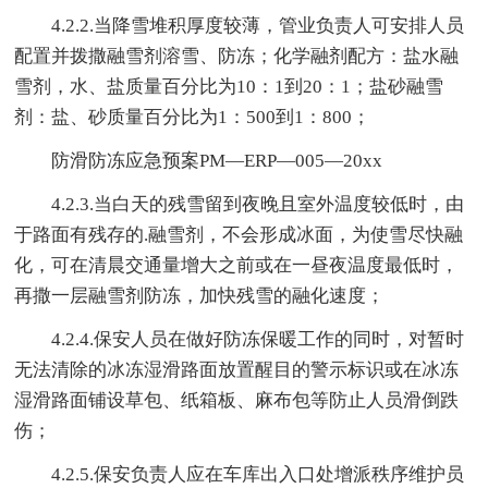
4.2.2.当降雪堆积厚度较薄，管业负责人可安排人员
配置并拨撒融雪剂溶雪、防冻；化学融剂配方：盐水融
雪剂，水、盐质量百分比为10：1到20：1；盐砂融雪
剂：盐、砂质量百分比为1：500到1：800；
防滑防冻应急预案PM—ERP—005—20xx
4.2.3.当白天的残雪留到夜晚且室外温度较低时，由
于路面有残存的.融雪剂，不会形成冰面，为使雪尽快融
化，可在清晨交通量增大之前或在一昼夜温度最低时，
再撒一层融雪剂防冻，加快残雪的融化速度；
4.2.4.保安人员在做好防冻保暖工作的同时，对暂时
无法清除的冰冻湿滑路面放置醒目的警示标识或在冰冻
湿滑路面铺设草包、纸箱板、麻布包等防止人员滑倒跌
伤；
4.2.5.保安负责人应在车库出入口处增派秩序维护员