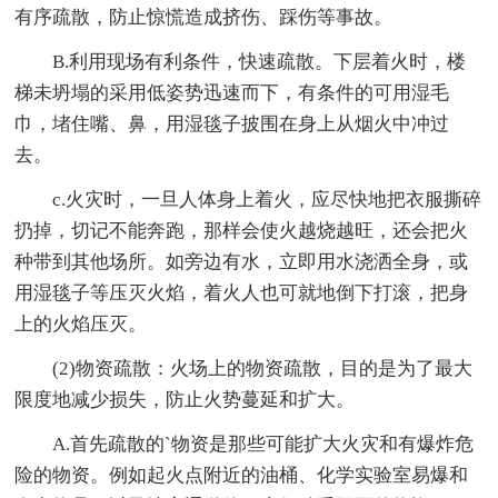
有序疏散，防止惊慌造成挤伤、踩伤等事故。
B.利用现场有利条件，快速疏散。下层着火时，楼
梯未坍塌的采用低姿势迅速而下，有条件的可用湿毛
巾，堵住嘴、鼻，用湿毯子披围在身上从烟火中冲过
去。
c.火灾时，一旦人体身上着火，应尽快地把衣服撕碎
扔掉，切记不能奔跑，那样会使火越烧越旺，还会把火
种带到其他场所。如旁边有水，立即用水浇洒全身，或
用湿毯子等压灭火焰，着火人也可就地倒下打滚，把身
上的火焰压灭。
(2)物资疏散：火场上的物资疏散，目的是为了最大
限度地减少损失，防止火势蔓延和扩大。
A.首先疏散的`物资是那些可能扩大火灾和有爆炸危
险的物资。例如起火点附近的油桶、化学实验室易爆和