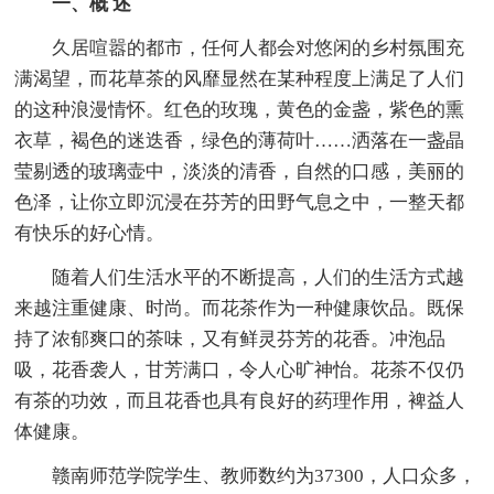
一、概 述
久居喧嚣的都市，任何人都会对悠闲的乡村氛围充
满渴望，而花草茶的风靡显然在某种程度上满足了人们
的这种浪漫情怀。红色的玫瑰，黄色的金盏，紫色的熏
衣草，褐色的迷迭香，绿色的薄荷叶……洒落在一盏晶
莹剔透的玻璃壶中，淡淡的清香，自然的口感，美丽的
色泽，让你立即沉浸在芬芳的田野气息之中，一整天都
有快乐的好心情。
随着人们生活水平的不断提高，人们的生活方式越
来越注重健康、时尚。而花茶作为一种健康饮品。既保
持了浓郁爽口的茶味，又有鲜灵芬芳的花香。冲泡品
吸，花香袭人，甘芳满口，令人心旷神怡。花茶不仅仍
有茶的功效，而且花香也具有良好的药理作用，裨益人
体健康。
赣南师范学院学生、教师数约为37300，人口众多，