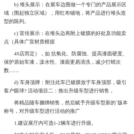
b) 堆头展示：在展车边围做一个专门的产品展示区
域（围起独立区域），用红布铺地，将产品进行堆头造
型的陈列。
c) 宣传展示：在堆头边再附上镀膜的好处及功能卖
点（具体广宣材质根据
4S店而定），如 抗氧化、防腐蚀、提高漆面硬度、
保护原始车漆，泼水性、漆面更易清洗，减少打蜡次
数……
d) 车身顶牌：附注此车已镀膜放于车身顶部，吸引
客户眼球? 活动项目二：推出升级车型进行销售，
将精品随车捆绑销售，然后赋予升级车型新的`版本
称号，对升级车型进行活动的推广
1.建议展厅内可选1-2辆车进行升级。