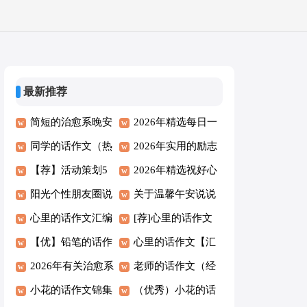
最新推荐
简短的治愈系晚安
2026年精选每日一
问候语锦集51条
同学的话作文（热
签早安问候语69句
2026年实用的励志
门）
【荐】活动策划5
问候语汇总86句
2026年精选祝好心
篇
阳光个性朋友圈说
情的早安问候语短
关于温馨午安说说
说语录大全（精选
心里的话作文汇编
信38条
大全80句
[荐]心里的话作文
70句）
[3篇]
【优】铅笔的话作
心里的话作文【汇
文
2026年有关治愈系
总10篇】
老师的话作文（经
晚安问候语语录26
小花的话作文锦集
典）
（优秀）小花的话