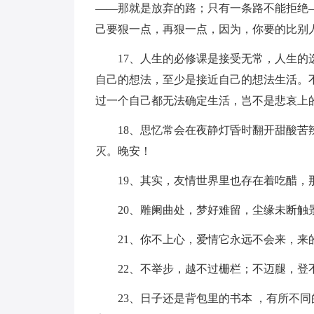
——那就是放弃的路；只有一条路不能拒绝
己要狠一点，再狠一点，因为，你要的比别
17、人生的必修课是接受无常，人生
自己的想法，至少是接近自己的想法生活。
过一个自己都无法确定生活，岂不是悲哀上
18、思忆常会在夜静灯昏时翻开甜酸
灭。晚安！
19、其实，友情世界里也存在着吃醋，
20、雕阑曲处，梦好难留，尘缘未断
21、你不上心，爱情它永远不会来，来
22、不举步，越不过栅栏；不迈腿，登
23、日子还是背包里的书本 ，有所不