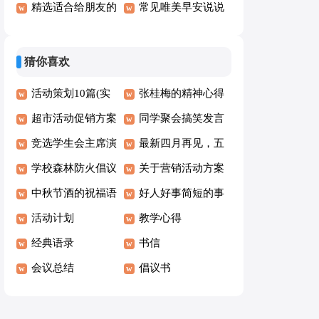
句
3篇
精选适合给朋友的
作文7篇
常见唯美早安说说
早安问候语语录53
150句精选
句
猜你喜欢
活动策划10篇(实
张桂梅的精神心得
用)
超市活动促销方案
体会
同学聚会搞笑发言
竞选学生会主席演
稿
最新四月再见，五
讲稿
学校森林防火倡议
月你好语录座右铭
关于营销活动方案
书
中秋节酒的祝福语
大全（通用60句）
模板合集十篇
好人好事简短的事
活动计划
迹材料
教学心得
经典语录
书信
会议总结
倡议书