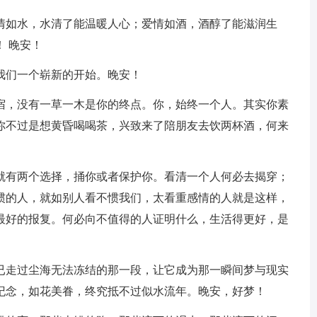
亲情如水，水清了能温暖人心；爱情如酒，酒醇了能滋润生
 晚安！
我们一个崭新的开始。晚安！
归宿，没有一草一木是你的终点。你，始终一个人。其实你素
你不过是想黄昏喝喝茶，兴致来了陪朋友去饮两杯酒，何来
他就有两个选择，捅你或者保护你。看清一个人何必去揭穿；
惯的人，就如别人看不惯我们，太看重感情的人就是这样，
最好的报复。何必向不值得的人证明什么，生活得更好，是
我已走过尘海无法冻结的那一段，让它成为那一瞬间梦与现实
纪念，如花美眷，终究抵不过似水流年。晚安，好梦！