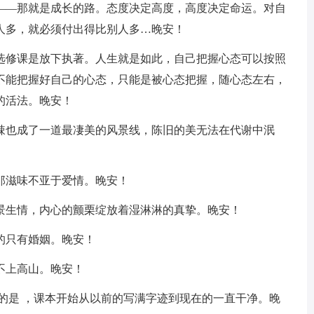
——那就是成长的路。态度决定高度，高度决定命运。对自
人多，就必须付出得比别人多…晚安！
的选修课是放下执著。人生就是如此，自己把握心态可以按照
不能把握好自己的心态，只能是被心态把握，随心态左右，
的活法。晚安！
苦辣也成了一道最凄美的风景线，陈旧的美无法在代谢中泯
那滋味不亚于爱情。晚安！
触景生情，内心的颤栗绽放着湿淋淋的真挚。晚安！
的只有婚姻。晚安！
不上高山。晚安！
同的是 ，课本开始从以前的写满字迹到现在的一直干净。晚