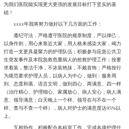
为我们医院能实现更大更强的发展目标打下坚实的基
础！
xxxx年我将努力做好以下几方面的工作：
遵纪守法，严格遵守医院的规章制度，严以律己，
以身作则，用心来靠近大家，用人格来感染大家，竭力
打造一支更具凝聚力的护理队伍；积极参与应急公共卫
生突发事件及本院急救危重病人的抢救护理工作；按要
求着装，整洁干净，不浓装艳抹，不戴首饰；严格按行
为规范要求护理人员，以病人为中心，做到：服务周
到、态度和蔼、语言文明，做到四心、两满意、四一样
（治疗精心、护理细心、家属放心、病人安心；病人满
意、领导满意；白天晚上一个样、领导在与不在一个
样、查与不查一个样），病人对护士的满意度达95%以
上。
互相协作，积极配合各科室工作，完成各项护理任